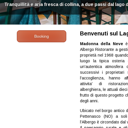
Tranquillità e aria fresca di collina, a due passi dal lago
Benvenuti sul La
Booking
Madonna della Neve
è 
Albergo Ristorante a gestio
proprietà nel 1968 quand
luogo la tipica osteria
un'autentica atmosfera d
successivi i proprietari
l'accoglienza, hanno aff
attivita' di ristorazio
alberghiera, le attuali diec
frutto di questo progetto c
degli anni.
Ubicato nel borgo antico di
Pettenasco (NO) a sol
l'Albergo è circondato dal 
Il paesaggio rurale e gl