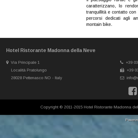
caratterizzano, lo rendo
tranquillità e contatto co
percorsi dedicati agli a
montain bike.
Hotel Ristorante Madonna della Neve
Via Principale 1
+39 03
Località Pratolungo
+39 03
28028 Pettenasco NO - Italy
info@
Copyright © 2011-2015 Hotel Ristorante Madonna del
Powere